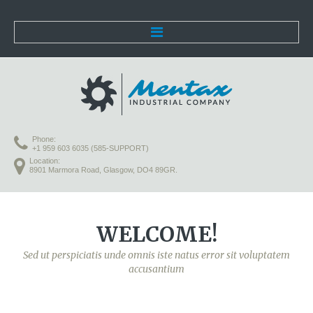
Home
Lorem ipsum dolor
Phone:
Praesent vestibulum molestie
+1 959 603 6035 (585-SUPPORT)
Location:
8901 Marmora Road, Glasgow, DO4 89GR.
Aenean nonummy hend
Etiam cursus leo vel metus
WELCOME!
Donec porta diam eu massa
Sed ut perspiciatis unde omnis iste natus error sit voluptatem
Quisque diam lorem
accusantium
Interdum vitae,dapibus ac