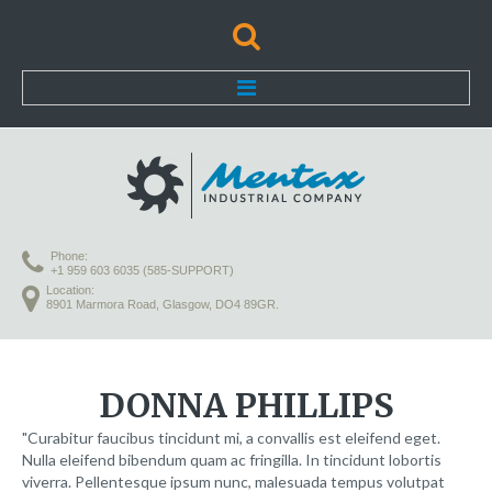
Home
Lorem ipsum dolor
Phone:
Praesent vestibulum molestie
+1 959 603 6035 (585-SUPPORT)
Location:
8901 Marmora Road, Glasgow, DO4 89GR.
Aenean nonummy hend
Etiam cursus leo vel metus
DONNA
PHILLIPS
Donec porta diam eu massa
Curabitur faucibus tincidunt mi, a convallis est eleifend eget.
Quisque diam lorem
Nulla eleifend bibendum quam ac fringilla. In tincidunt lobortis
viverra. Pellentesque ipsum nunc, malesuada tempus volutpat