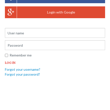
History
Login with Google
Team
Testimonials
FAQs
Template settings
Forum
Remember me
Products
LOG IN
Forgot your username?
Forgot your password?
Clients
Contacts
Blog