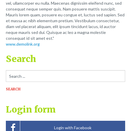
Interdum vitae,dapibus ac
vel, ullamcorper eu nulla. Maecenas dignissim eleifend nunc, sed
consequat neque semper quis. Nam posuere mattis suscipit.
Scelerisque vitae, pede
Mauris lorem quam, posuere eu congue et, luctus sed sapien. Sed
et massa ac nibh elementum pretium. Vestibulum consectetur,
diam vel placerat aliquam, elit ipsum tincidunt lacus, id auctor
In faucibus orci luctus et
neque mauris sed dui. Quisque ac leo a magna molestie
consequat id sit amet est.
Ultrices posuere
www.demolink.org
Suspendisse sollicitudin velit sed
Search
Ut pharetra augue
Search
...
SEARCH
Login
form
Login with Facebook
About us